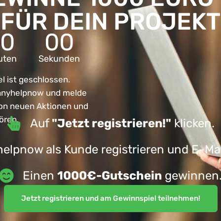
FÜR DEIN PROJEKT
00
00
uten
Sekunden
l ist geschlossen.
 anyhelpnow und melde
von neuen Aktionen und
ören.
Auf
"Jetzt registrieren!"
klicken.
elpnow als Kunde registrieren und E-Mai
Einen
1000€-Gutschein
gewinnen
Jetzt registrieren und am Gewinnspiel teilnehmen!