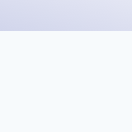
wie Online-
nyhelpnow war es noch nie so
tnis zu finden.