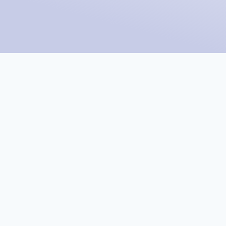
Dienstleis
Schluss
mit manuellen Anfrag
einfach, die b